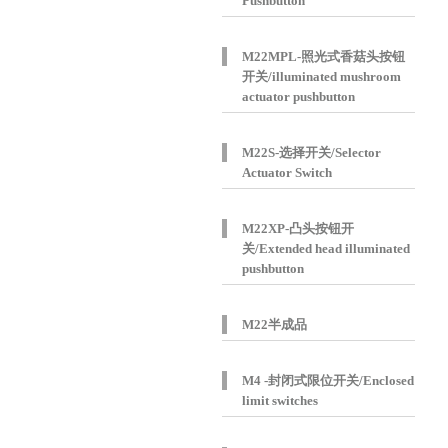
Pushbutton
M22MPL-照光式香菇头按钮
开关/illuminated mushroom
actuator pushbutton
M22S-选择开关/Selector
Actuator Switch
M22XP-凸头按钮开
关/Extended head illuminated
pushbutton
M22半成品
M4 -封闭式限位开关/Enclosed
limit switches