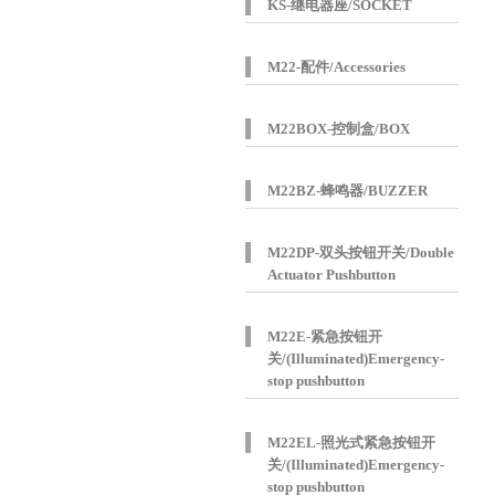
KS-继电器座/SOCKET
M22-配件/Accessories
M22BOX-控制盒/BOX
M22BZ-蜂鸣器/BUZZER
M22DP-双头按钮开关/Double
Actuator Pushbutton
M22E-紧急按钮开
关/(Illuminated)Emergency-
stop pushbutton
M22EL-照光式紧急按钮开
关/(Illuminated)Emergency-
stop pushbutton