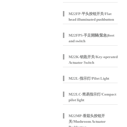
M22FP-平头按钮开关/Flat
head illuminated pushbutton
M22FPS-手足開關(緊急)foot
and switch
M22K-钥匙开关/Key-operated
Actuator Switch
M22L-指示灯/Pilot Light
M22LC-简易指示灯/Compact
pilot light
M22MP-香菇头按钮开
关/Mushroom Actuator