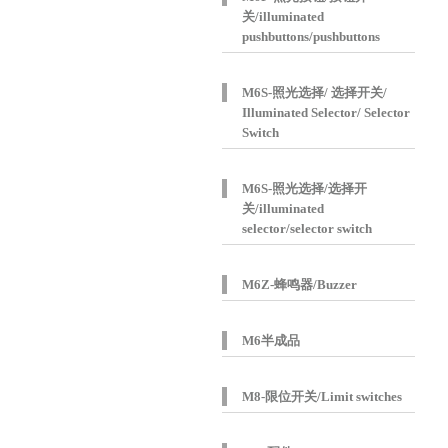
关/illuminated
pushbuttons/pushbuttons
M6S-照光选择/ 选择开关/
Illuminated Selector/ Selector
Switch
M6S-照光选择/选择开
关/illuminated
selector/selector switch
M6Z-蜂鸣器/Buzzer
M6半成品
M8-限位开关/Limit switches