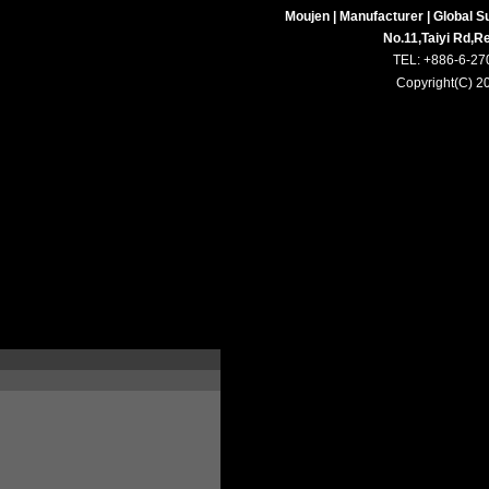
Moujen | Manufacturer | Global Su
No.11,Taiyi Rd,R
TEL: +886-6-27
Copyright(C